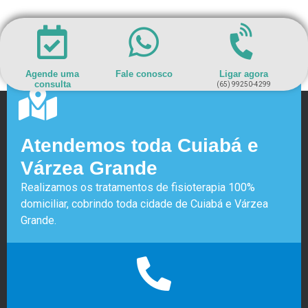
Agende uma
Fale conosco
Ligar agora
consulta
(65) 99250-4299
Atendemos toda Cuiabá e
Várzea Grande
Realizamos os tratamentos de fisioterapia 100%
domiciliar, cobrindo toda cidade de Cuiabá e Várzea
Grande.