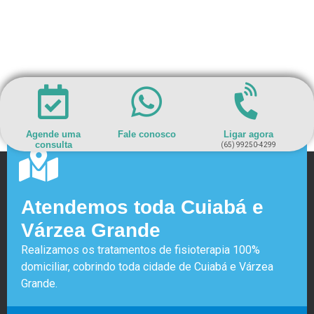
Agende uma
Fale conosco
Ligar agora
consulta
(65) 99250-4299
Atendemos toda Cuiabá e
Várzea Grande
Realizamos os tratamentos de fisioterapia 100%
domiciliar, cobrindo toda cidade de Cuiabá e Várzea
Grande.