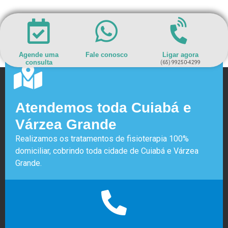
Agende uma
Fale conosco
Ligar agora
consulta
(65) 99250-4299
Atendemos toda Cuiabá e
Várzea Grande
Realizamos os tratamentos de fisioterapia 100%
domiciliar, cobrindo toda cidade de Cuiabá e Várzea
Grande.