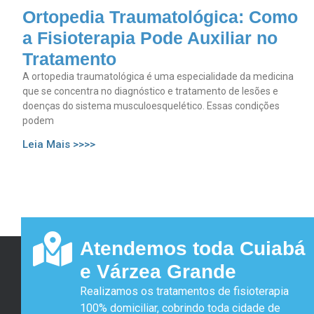
Ortopedia Traumatológica: Como
a Fisioterapia Pode Auxiliar no
Tratamento
A ortopedia traumatológica é uma especialidade da medicina
que se concentra no diagnóstico e tratamento de lesões e
doenças do sistema musculoesquelético. Essas condições
podem
Leia Mais >>>>
Atendemos toda Cuiabá
e Várzea Grande
Realizamos os tratamentos de fisioterapia
100% domiciliar, cobrindo toda cidade de