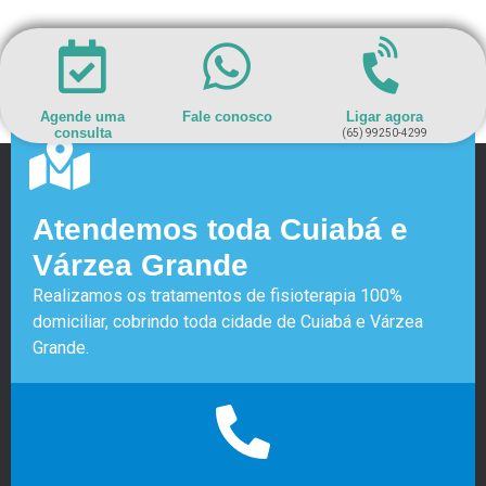
Agende uma
Fale conosco
Ligar agora
consulta
(65) 99250-4299
Atendemos toda Cuiabá e
Várzea Grande
Realizamos os tratamentos de fisioterapia 100%
domiciliar, cobrindo toda cidade de Cuiabá e Várzea
Grande.