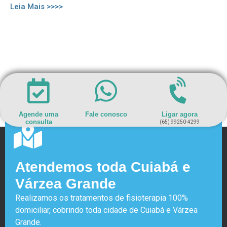
Leia Mais >>>>
Agende uma
Fale conosco
Ligar agora
consulta
(65) 99250-4299
Atendemos toda Cuiabá e
Várzea Grande
Realizamos os tratamentos de fisioterapia 100%
domiciliar, cobrindo toda cidade de Cuiabá e Várzea
Grande.