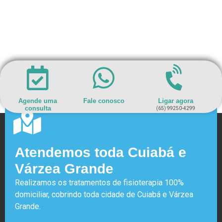
Agende uma
Fale conosco
Ligar agora
consulta
(65) 99250-4299
Atendemos toda Cuiabá e
Várzea Grande
Realizamos os tratamentos de fisioterapia 100%
domiciliar, cobrindo toda cidade de Cuiabá e Várzea
Grande.